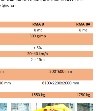
a de semnalizare cuplata la instalatia electrica a
 (girofar).