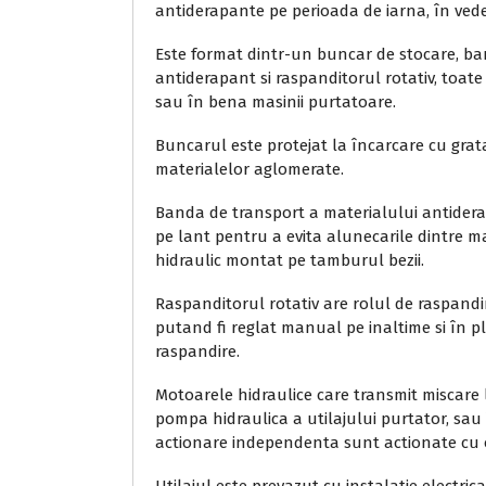
antiderapante pe perioada de iarna, în vedere
Este format dintr-un buncar de stocare, ba
antiderapant si raspanditorul rotativ, toa
sau în bena masinii purtatoare.
Buncarul este protejat la încarcare cu grata
materialelor aglomerate.
Banda de transport a materialului antidera
pe lant pentru a evita alunecarile dintre 
hidraulic montat pe tamburul bezii.
Raspanditorul rotativ are rolul de raspandi
putand fi reglat manual pe inaltime si în pl
raspandire.
Motoarele hidraulice care transmit miscare 
pompa hidraulica a utilajului purtator, sau
actionare independenta sunt actionate cu 