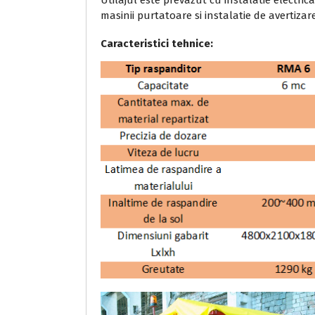
Utilajul este prevazut cu instalatie electric
masinii purtatoare si instalatie de avertizare
Caracteristici tehnice: