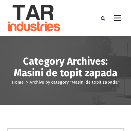
S
k
i
p
t
o
c
o
n
Category Archives:
t
e
Masini de topit zapada
n
t
Home
>
Archive by category "Masini de topit zapada"
Masini de topit zapada