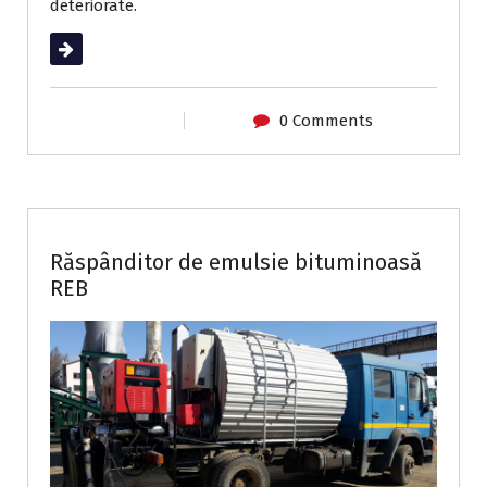
deteriorate.
Read More
0 Comments
Utilaje de întreținere drumuri
Răspânditor de emulsie bituminoasă
REB