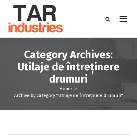
S
k
i
p
t
o
c
o
Category Archives:
n
Utilaje de întreținere
t
e
drumuri
n
t
Home
>
Archive by category "Utilaje de întreținere drumuri"
Utilaje de întreținere drumuri