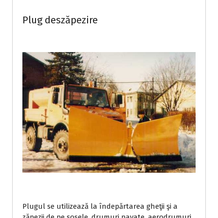
Plug deszăpezire
Plugul se utilizează la îndepărtarea gheţii şi a
zăpezii de pe şosele, drumuri pavate, aerodrumuri,